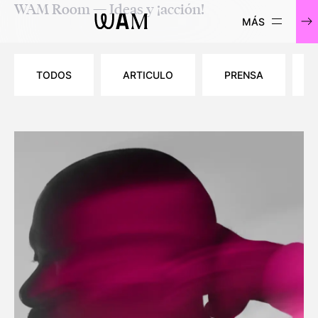
WAM Room — Ideas y ¡acción!
WAM
TODOS
ARTICULO
PRENSA