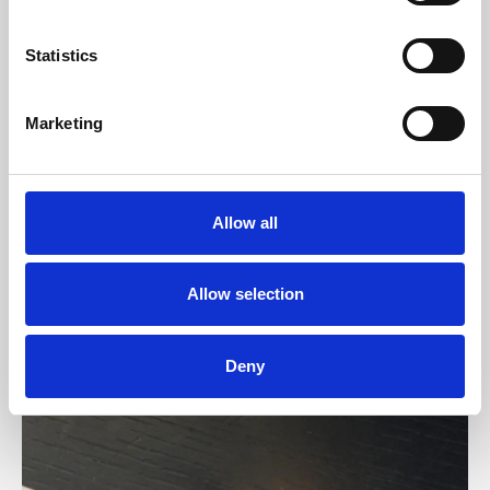
Infinito» en una jornada de
conexión en Valencia
Statistics
MARKETING, IA Y EL «JOURNEY INFINITO» EN UNA JORNAD
Marketing
Allow all
Allow selection
Deny