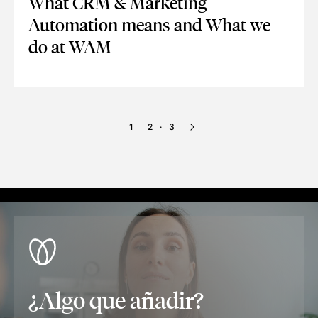
What CRM & Marketing
Automation means and What we
do at WAM
WHAT CRM & MARKETING AUTOMATION MEANS AND WHAT
1
2
3
·
¿Algo que añadir?