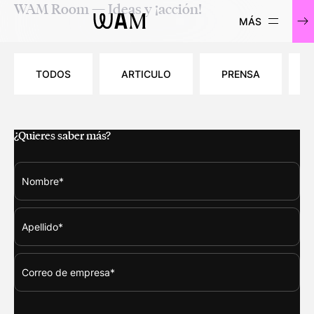
WAM Room — Ideas y ¡acción!
WAM
TODOS
ARTICULO
PRENSA
¿Quieres saber más?