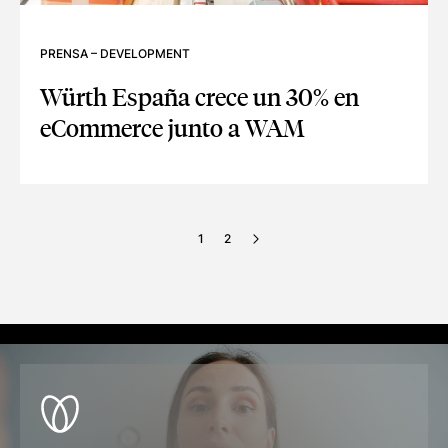
PRENSA
–
DEVELOPMENT
Würth España crece un 30% en
eCommerce junto a WAM
WÜRTH ESPAÑA CRECE UN 30% EN ECOMMERCE JUNTO A
1
2