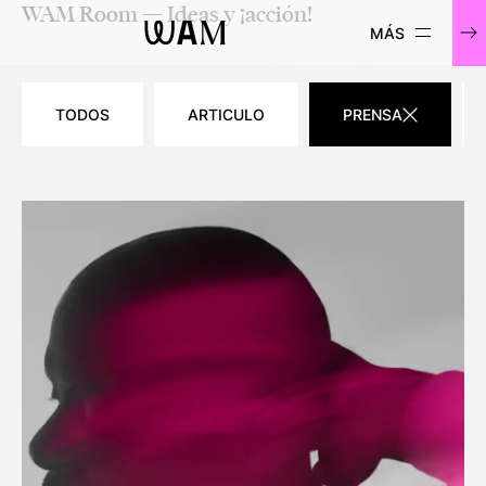
WAM Room — Ideas y ¡acción!
WAM
TODOS
ARTICULO
PRENSA