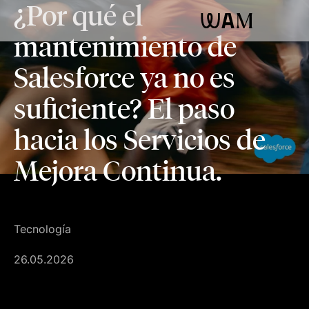
¿Por qué el
WAM
mantenimiento de
Salesforce ya no es
suficiente? El paso
hacia los Servicios de
Mejora Continua.
Tecnología
26.05.2026