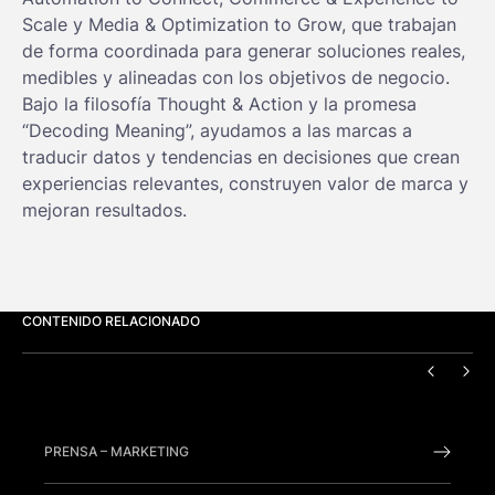
Scale y Media & Optimization to Grow, que trabajan
de forma coordinada para generar soluciones reales,
medibles y alineadas con los objetivos de negocio.
Bajo la filosofía Thought & Action y la promesa
“Decoding Meaning”, ayudamos a las marcas a
traducir datos y tendencias en decisiones que crean
experiencias relevantes, construyen valor de marca y
mejoran resultados.
CONTENIDO RELACIONADO
ANTERI
SIG
PRENSA
–
MARKETING