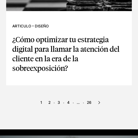
ARTICULO
–
DISEÑO
¿Cómo optimizar tu estrategia
digital para llamar la atención del
cliente en la era de la
sobreexposición?
¿CÓMO OPTIMIZAR TU ESTRATEGIA DIGITAL PARA LLAMAR 
1
2
3
4
…
26
·
·
·
·