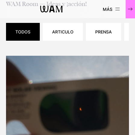
WAM Room — Ideas y ¡acción!
WAM
TODOS
ARTICULO
PRENSA