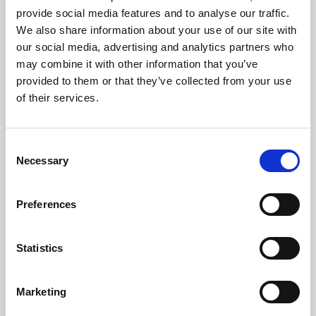
seguimiento a menores en
provide social media features and to analyse our traffic.
situación de vulnerabilidad junto a
We also share information about your use of our site with
Save the Children
our social media, advertising and analytics partners who
WAM IMPULSA LA DIGITALIZACIÓN DEL SEGUIMIENTO A ME
may combine it with other information that you’ve
provided to them or that they’ve collected from your use
of their services.
Consent
Necessary
Selection
Preferences
Statistics
Marketing