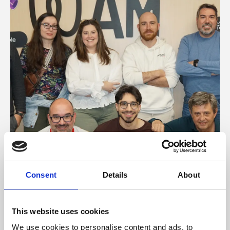
Consent
Details
About
PRENSA
–
DEVELOPMENT
This website uses cookies
WAM impulsa la digitalización del
We use cookies to personalise content and ads, to