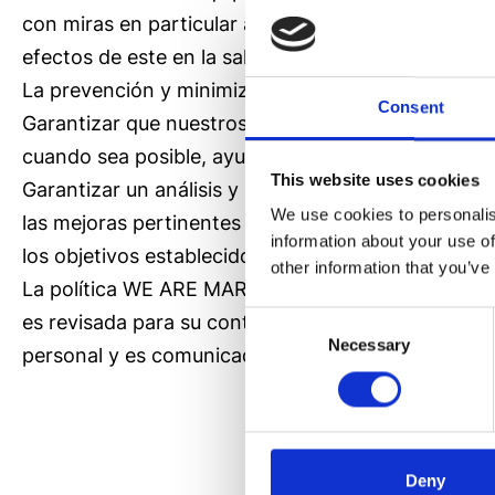
con miras en particular a atenuar el trabajo, monót
efectos de este en la salud de los trabajadores.
La prevención y minimización en la generación de 
Consent
Garantizar que nuestros servicios se presten prot
cuando sea posible, ayudar a los clientes a hacer 
This website uses cookies
Garantizar un análisis y seguimiento de los proce
We use cookies to personalis
las mejoras pertinentes en cada caso, en función 
information about your use of
los objetivos establecidos
other information that you’ve
La política WE ARE MARKETING SL. está en continu
Consent
es revisada para su continua adecuación, permanec
Necessary
Selection
personal y es comunicada, para que sea entendida 
Deny