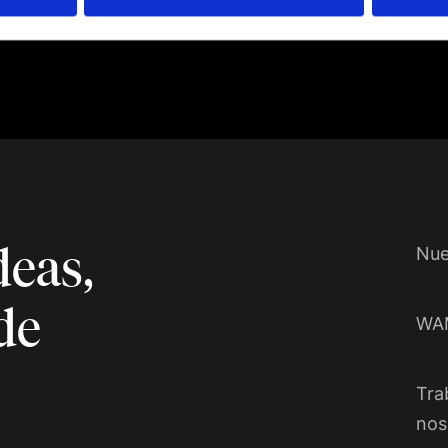
deas,
Nue
de
WA
Tra
nos