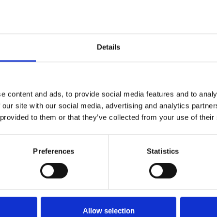
ono y repetitivo y a reducir los
residuos.
Details
egiendo el medioambiente y,
lo mismo.
sos relevantes estableciéndose
e content and ads, to provide social media features and to analy
de los resultados obtenidos y de
 our site with our social media, advertising and analytics partn
 provided to them or that they’ve collected from your use of their
a evolución con la empresa, por lo que
e expuesta en lugar visible para todo el
Preferences
Statistics
en todos los niveles de la organización.
Allow selection