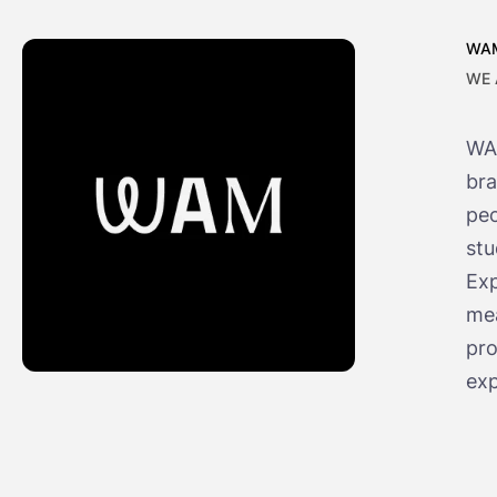
WA
WE 
WAM
bra
peo
stu
Exp
mea
pro
exp