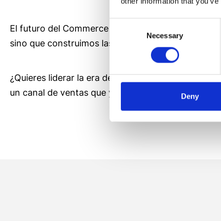
other information that you’ve
Consent
El futuro del Commerce ya no es solo transacciona
Necessary
Selection
sino que construimos las herramientas necesarias p
¿Quieres liderar la era de la decisión conversacio
un canal de ventas que ya es una realidad. Analic
Deny