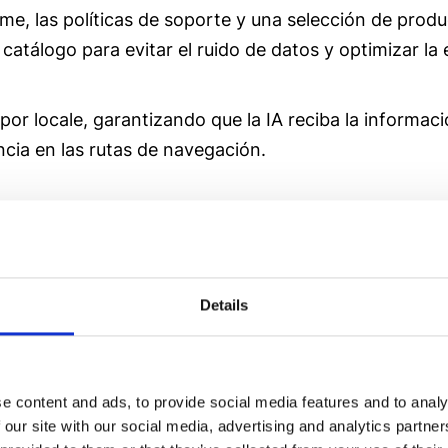
me, las políticas de soporte y una selección de prod
tálogo para evitar el ruido de datos y optimizar la e
por locale, garantizando que la IA reciba la informac
ncia en las rutas de navegación.
l: el caso Totto
Details
 implementándolo estratégicamente en Totto, uno de
ado de forma orquestada a través de validaciones técn
 de la marca durante el periodo analizado.
e content and ads, to provide social media features and to analy
nología de WAM permite capturar una demanda que ya
 our site with our social media, advertising and analytics partn
stos sistemas es hoy una decisión estratégica de vis