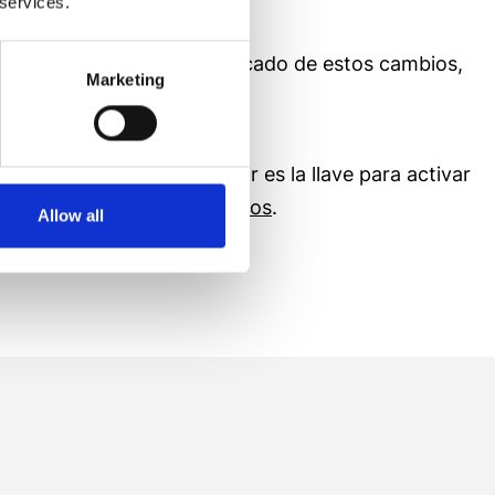
 services.
lo decodificamos el significado de estos cambios,
Marketing
o, el WAM LLMS Accelerator es la llave para activar
 de crecimiento.
Contáctanos
.
Allow all