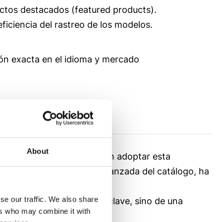
uctos destacados (featured products).
ficiencia del rastreo de los modelos.
ión exacta en el idioma y mercado
About
 los primeros eCommerce en adoptar esta
icas y una estructuración avanzada del catálogo, ha
se our traffic. We also share
 no nace de una palabra clave, sino de una
ers who may combine it with
ibilidad y relevancia.