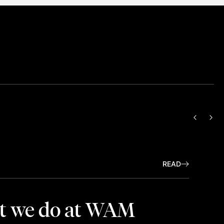
PREVIO
NEX
READ
t we do at WAM