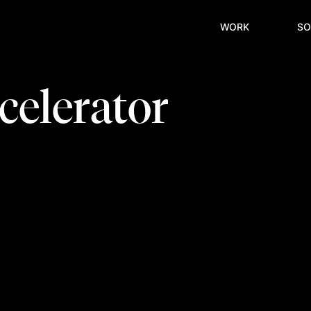
WORK
SO
elerator