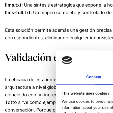
llms.txt:
Una síntesis estratégica que expone la ho
llms-full.txt:
Un mapeo completo y controlado del ca
Esta solución permite además una gestión precisa 
correspondientes, eliminando cualquier inconsiste
Validación en entorno rea
Consent
La eficacia de esta innovación la hemos validado
arquitectura a nivel global. El despliegue, realiz
This website uses cookies
coincidido con un incremento del 20% en el tráfico
We use cookies to personalis
Totto sirve como ejemplo práctico de cómo la tec
information about your use of
conversación. Porque preparar el eCommerce para e