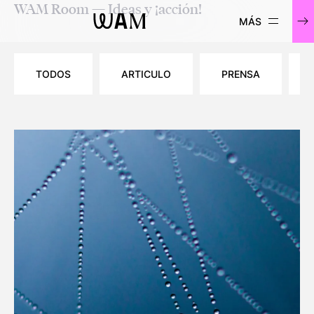
WAM Room — Ideas y ¡acción!
WAM
TODOS
ARTICULO
PRENSA