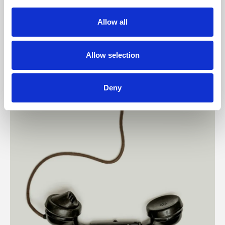
–
MARKETING
Allow all
El contenido de tiktok y el poder de
los creadores
Allow selection
EL CONTENIDO DE TIKTOK Y EL PODER DE LOS CREADORES
Deny