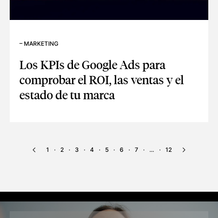
–
MARKETING
Los KPIs de Google Ads para
comprobar el ROI, las ventas y el
estado de tu marca
LOS KPIS DE GOOGLE ADS PARA COMPROBAR EL ROI, LAS 
1
2
3
4
5
6
7
…
12
·
·
·
·
·
·
·
·