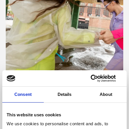
–
MARKETING
Consent
Details
About
TikTok y la Generación Z:
transformadores de la
comunicación digital
This website uses cookies
TIKTOK Y LA GENERACIÓN Z: TRANSFORMADORES DE LA 
We use cookies to personalise content and ads, to