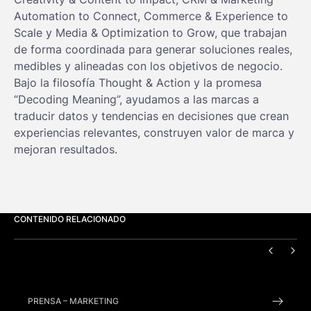
Automation to Connect, Commerce & Experience to
Scale y Media & Optimization to Grow, que trabajan
de forma coordinada para generar soluciones reales,
medibles y alineadas con los objetivos de negocio.
Bajo la filosofía Thought & Action y la promesa
“Decoding Meaning”, ayudamos a las marcas a
traducir datos y tendencias en decisiones que crean
experiencias relevantes, construyen valor de marca y
mejoran resultados.
CONTENIDO RELACIONADO
ANTERI
SIG
PRENSA
–
MARKETING