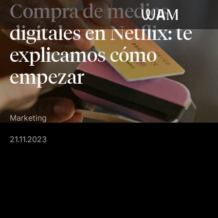
Compra de medios
WAM
digitales en Netflix: te
explicamos cómo
empezar
Marketing
21.11.2023