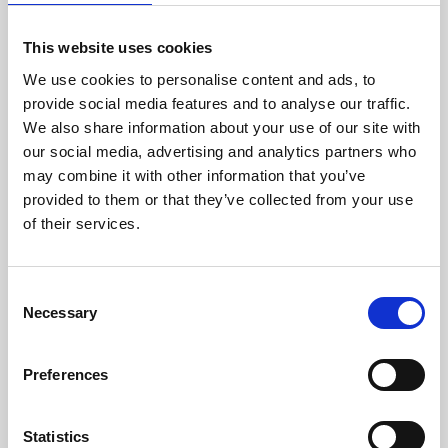
This website uses cookies
We use cookies to personalise content and ads, to
provide social media features and to analyse our traffic.
We also share information about your use of our site with
our social media, advertising and analytics partners who
may combine it with other information that you’ve
provided to them or that they’ve collected from your use
of their services.
ARTICULO
–
MARKETING
Permission marketing: qué es y
cuáles son sus beneficios
Consent
Necessary
Selection
PERMISSION MARKETING: QUÉ ES Y CUÁLES SON SUS BENE
Preferences
Statistics