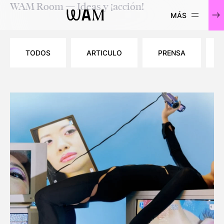
WAM Room — Ideas y ¡acción!
WAM
TODOS
ARTICULO
PRENSA