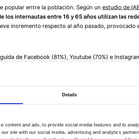
 popular entre la población. Según un
estudio de IA
e los internautas entre 16 y 65 años utilizan las red
 leve incremento respecto al año pasado, provocado e
guida de Facebook (81%), Youtube (70%) e Instagram
parte de los usuarios,
seguida de Spotify. Una de la
almente dentro de los más jóvenes, que han adoptado
Details
e content and ads, to provide social media features and to analy
 our site with our social media, advertising and analytics partn