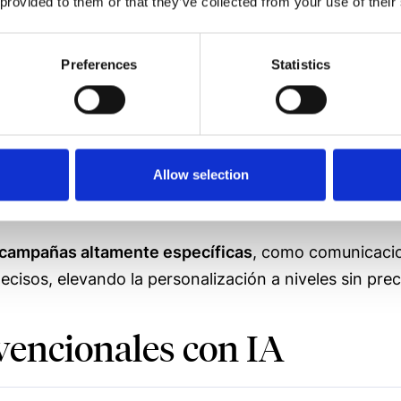
 provided to them or that they’ve collected from your use of their
uestran interés en productos específicos.
Preferences
Statistics
aje Natural
(NLU, por sus siglas en inglés) ha dotado a
una manera casi humana.
s con la marca en una fuente de información valiosa,
Allow selection
isponibles, desde redes sociales hasta equipos de so
 campañas altamente específicas
, como comunicacio
ecisos, elevando la personalización a niveles sin pre
vencionales con IA