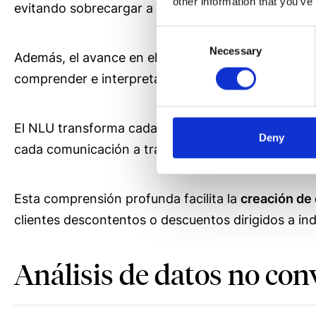
other information that you’ve
evitando sobrecargar a aquellos clientes que no m
Consent
Necessary
Selection
Además, el avance en el
Entendimiento del Lengu
comprender e interpretar el lenguaje humano de 
El NLU transforma cada interacción de los cliente
Deny
cada comunicación a través de todos los canales d
Esta comprensión profunda facilita la
creación de
clientes descontentos o descuentos dirigidos a ind
Análisis de datos no con