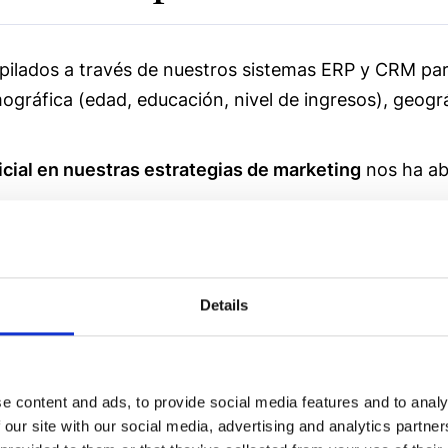
ilados a través de nuestros sistemas ERP y CRM para
gráfica (edad, educación, nivel de ingresos), geográ
ificial en nuestras estrategias de marketing
nos ha ab
 realizar segmentaciones mucho más detalladas y espe
nuestra web y sus interacciones en redes sociales, 
Details
eses actuales e incluso intereses futuros anticipado
e content and ads, to provide social media features and to analy
 our site with our social media, advertising and analytics partn
rmite
diseñar campañas con objetivos mucho más aj