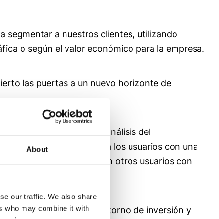
 segmentar a nuestros clientes, utilizando
fica o según el valor económico para la empresa.
ierto las puertas a un nuevo horizonte de
cíficas. Esto incluye el análisis del
permitiéndonos segmentar a los usuarios con una
About
s por patrones observados en otros usuarios con
se our traffic. We also share
ers who may combine it with
ustados
, optimizando el retorno de inversión y