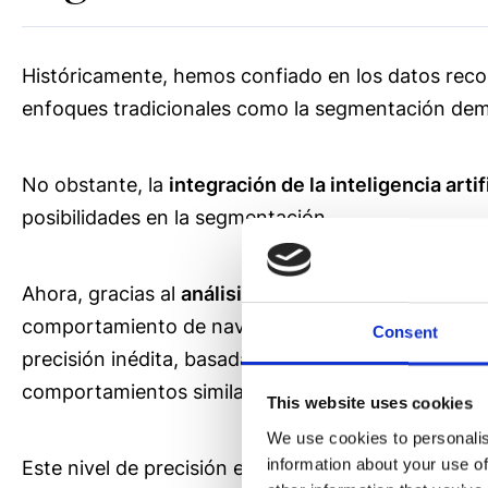
Históricamente, hemos confiado en los datos recop
enfoques tradicionales como la segmentación demo
No obstante, la
integración de la inteligencia art
posibilidades en la segmentación.
Ahora, gracias al
análisis de datos con IA
, podemos
comportamiento de navegación de los clientes en 
Consent
precisión inédita, basada en su presupuesto, inter
comportamientos similares.
This website uses cookies
We use cookies to personalis
information about your use of
Este nivel de precisión en la segmentación nos pe