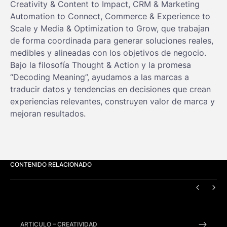
Creativity & Content to Impact, CRM & Marketing
Automation to Connect, Commerce & Experience to
Scale y Media & Optimization to Grow, que trabajan
de forma coordinada para generar soluciones reales,
medibles y alineadas con los objetivos de negocio.
Bajo la filosofía Thought & Action y la promesa
“Decoding Meaning”, ayudamos a las marcas a
traducir datos y tendencias en decisiones que crean
experiencias relevantes, construyen valor de marca y
mejoran resultados.
CONTENIDO RELACIONADO
ANTERI
SIG
ARTICULO
–
CREATIVIDAD