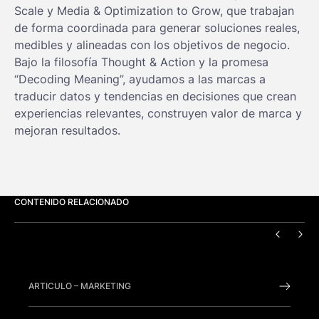
Scale y Media & Optimization to Grow, que trabajan
de forma coordinada para generar soluciones reales,
medibles y alineadas con los objetivos de negocio.
Bajo la filosofía Thought & Action y la promesa
“Decoding Meaning”, ayudamos a las marcas a
traducir datos y tendencias en decisiones que crean
experiencias relevantes, construyen valor de marca y
mejoran resultados.
CONTENIDO RELACIONADO
ANTERI
SIG
ARTICULO
–
MARKETING