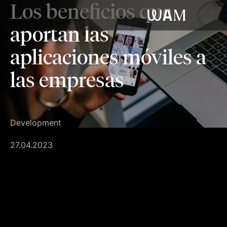
Los beneficios que
WAM
aportan las
aplicaciones móviles a
las empresas
Development
27.04.2023