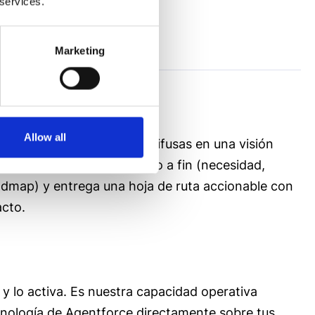
 services.
Marketing
Allow all
 en traducir necesidades difusas en una visión
orre el negocio de principio a fin (necesidad,
oadmap) y entrega una hoja de ruta accionable con
acto.
lo activa. Es nuestra capacidad operativa
ecnología de Agentforce directamente sobre tus