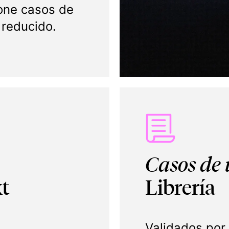
one casos de
 reducido.
Casos de 
t
Librería
Validados por 