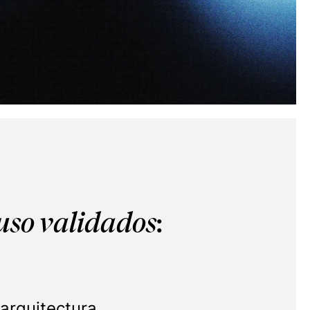
uso validados
:
arquitectura