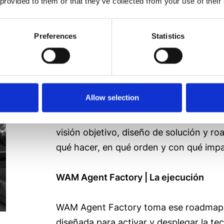
 provided to them or that they’ve collected from your use of their
Preferences
Statistics
WAM Next | Punto de Partida
Allow selection
En la mayoría de compañías el reto está
clara, viable y priorizada. WAM Next rec
visión objetivo, diseño de solución y r
qué hacer, en qué orden y con qué imp
WAM Agent Factory | La ejecución
WAM Agent Factory toma ese roadmap y 
diseñada para activar y desplegar la t