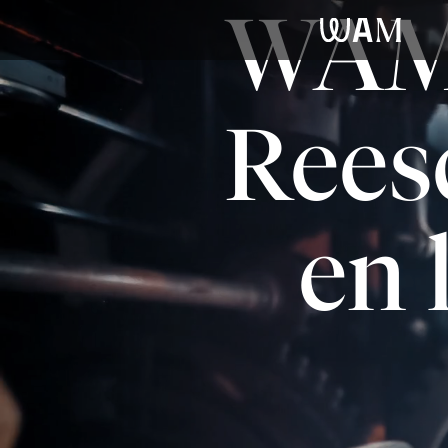
WAM 
WAM
Reesc
en 