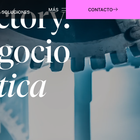
tory.
CONTACTO
SOLUCIONES
egocio
tica