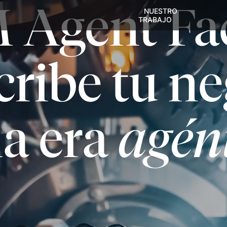
Agent Fac
NUESTRO
TRABAJO
ribe tu n
la era
agén