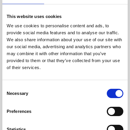
En Interactiv4 ya somos Gold
Partner de Hyvä
This website uses cookies
EN INTERACTIV4 YA SOMOS GOLD PARTNER DE HYVÄ
We use cookies to personalise content and ads, to
provide social media features and to analyse our traffic.
We also share information about your use of our site with
our social media, advertising and analytics partners who
may combine it with other information that you’ve
provided to them or that they’ve collected from your use
of their services.
Consent
Necessary
Selection
Preferences
Statistics