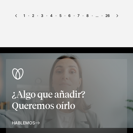
1
2
3
4
5
6
7
8
…
26
·
·
·
·
·
·
·
·
·
¿Algo que añadir?
Queremos oírlo
HABLEMOS