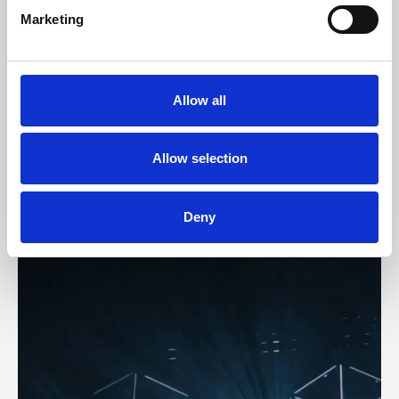
ARTICULO
–
MARKETING
Marketing
El Email Marketing como
herramienta para tu estrategia
digital
Allow all
EL EMAIL MARKETING COMO HERRAMIENTA PARA TU ESTRA
Allow selection
Deny