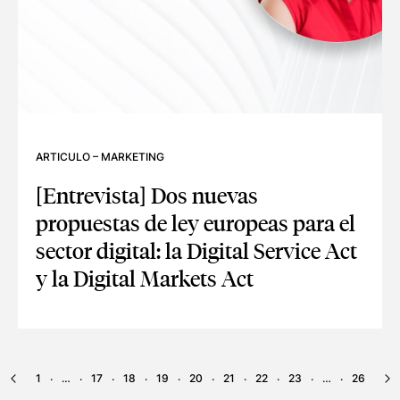
ARTICULO
–
MARKETING
[Entrevista] Dos nuevas
propuestas de ley europeas para el
sector digital: la Digital Service Act
y la Digital Markets Act
[ENTREVISTA] DOS NUEVAS PROPUESTAS DE LEY EUROPEAS 
1
…
17
18
19
20
21
22
23
…
26
·
·
·
·
·
·
·
·
·
·