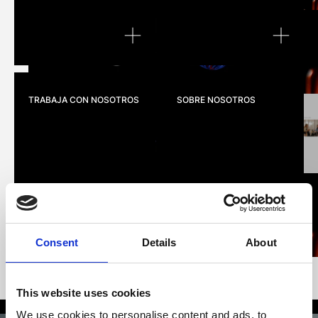
NUESTRO TRABAJO
WAM RO
TRABAJA CON NOSOTROS
SOBRE NOSOTROS
TRABAJA CON NOSOTROS
SOBRE N
Consent
Details
About
This website uses cookies
We use cookies to personalise content and ads, to