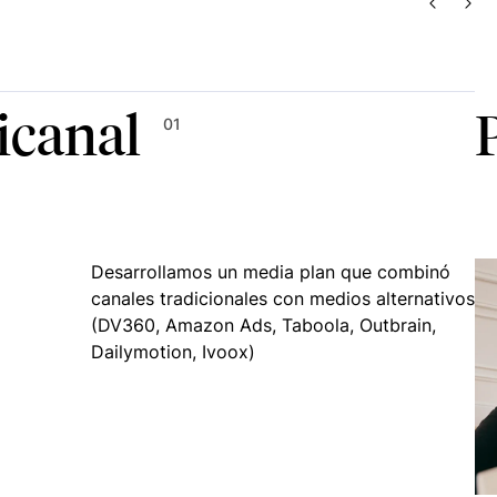
ANTERI
SIG
icanal
01
Desarrollamos un media plan que combinó
canales tradicionales con medios alternativos
(DV360, Amazon Ads, Taboola, Outbrain,
Dailymotion, Ivoox)