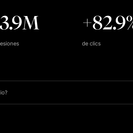
73.9M
+82.9
esiones
de clics
io?