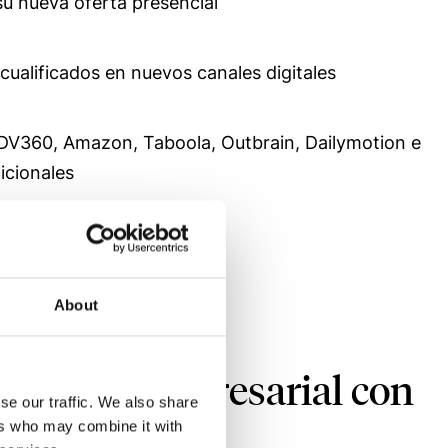
su nueva oferta presencial
ualificados en nuevos canales digitales
(DV360, Amazon, Taboola, Outbrain, Dailymotion e
icionales
About
ucación empresarial con
se our traffic. We also share
 y flexible
ers who may combine it with