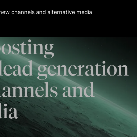
new channels and alternative media
osting
lead generation
hannels and
dia