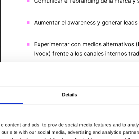
Comunicar el rebranding de la marca y 
Aumentar el awareness y generar leads c
Experimentar con medios alternativos 
Ivoox) frente a los canales internos trad
Details
Un programa de ed
e content and ads, to provide social media features and to analy
un enfoque práctico
 our site with our social media, advertising and analytics partn