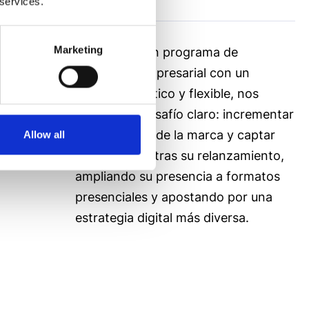
 services.
Marketing
The Power, un programa de
educación empresarial con un
enfoque práctico y flexible, nos
planteó un desafío claro: incrementar
la notoriedad de la marca y captar
Allow all
nuevos leads tras su relanzamiento,
ampliando su presencia a formatos
presenciales y apostando por una
estrategia digital más diversa.